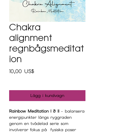
Chakra
alignment
regnbågsmeditat
ion
Pris
10,00 US$
Lägg i kundvagn
Rainbow Meditation I & II
- balansera
energipunkter längs ryggraden
genom en tvådelad serie som
involverar fokus på fysiska poser